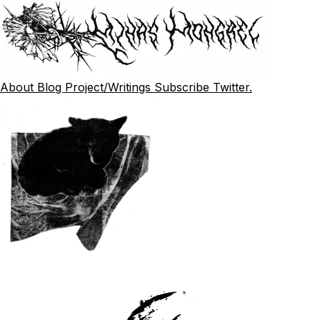
About
Blog
Project/Writings
Subscribe
Twitter.