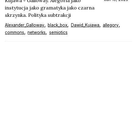
Kujawa ÷ Galloway. Alegoria jako
instytucja jako gramatyka jako czarna
skrzynka. Polityka subtrakcji
Alexander_Galloway
black_box
Dawid_Kujawa
allegory
commons
networks
semiotics