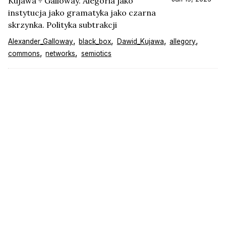
Kujawa ÷ Galloway. Alegoria jako
instytucja jako gramatyka jako czarna
skrzynka. Polityka subtrakcji
Alexander_Galloway
black_box
Dawid_Kujawa
allegory
commons
networks
semiotics