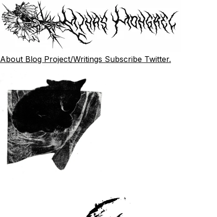
About
Blog
Project/Writings
Subscribe
Twitter.